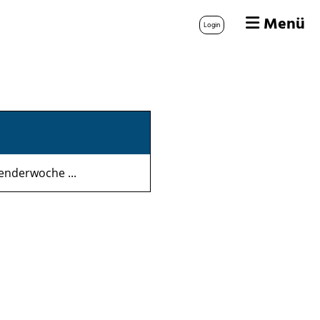
Menü
Login
enderwoche ...